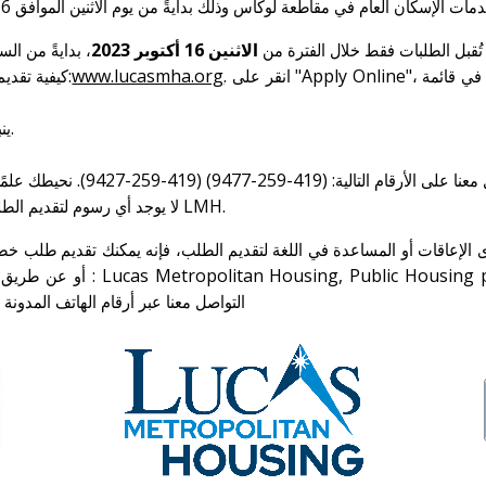
بدايةً من الساعة 12:01 صباحً
2023
الاثنين 16 أكتوبر
• ُقبل الطلبات فقط خلال الفترة من
• كيفية تقديم الطلبات: ينبغي تقديم الطلبات عبر الإنترنت عن طريق موقعنا الإلكتروني:
www.lucasmha.org
. انقر على "Apply Online"، ثم أكمل الطلب واضغط على إرسال الطلب عبر الإنترنت من أجل التسجيل في قائمة
• لا يمكن تقديم الطلبات عبر مكتب LMH . ينبغي تقديم الطلبات عبر الإنترنت.
• لا يوجد أي رسوم لتقديم الطلبات للاستفادة من مزايا برامج المساعدات الإيجارية المُقرر تنفيذه من قِبَل LMH.
التواصل معنا عبر أرقام الهاتف المدونة