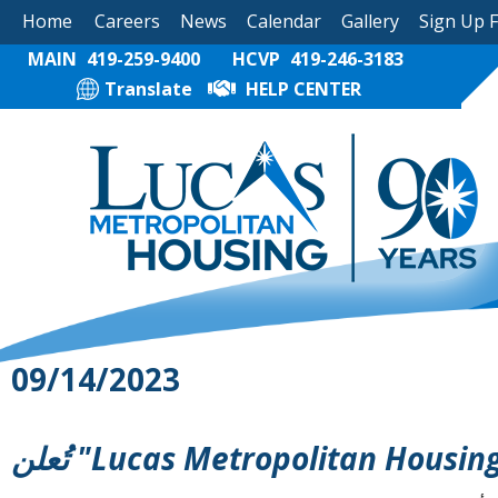
Home
Careers
News
Calendar
Gallery
Sign Up 
MAIN
419-259-9400
HCVP
419-246-3183
Translate
HELP CENTER
09/14/2023