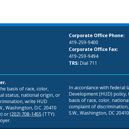
Corporate Office Phone:
419-259-9400
Corporate Office Fax:
419-259-9494
TRS:
Dial 711
er.
In accordance with federal
e basis of race, color,
Development (HUD) policy, th
al status, national origin, or
basis of race, color, national 
scrimination, write HUD
complaint of discrimination, 
S.W., Washington, D.C. 20410
S.W., Washington, DC 20410,
e) or
(202) 708-1455
(TTY).
oyer.