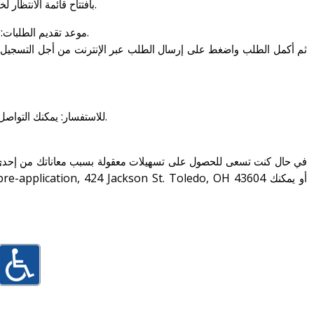
ستقوم هيئة Lucas Metropolitan Housing" (LMH)" بافتتاح قائمة الانتظار لخدمات الإسكان العام في مقاطعة لوكاس وذلك بدايةً من يوم الاثنين الموافق 16 أكتوبر 2023.
، الساعة 11:59 مساءً.
موعد تقديم الطلبات: ت
• للاستفسار: يمكنك التواصل معنا على الأرقام التالية: (419-259-9477) (419-259-9427). نحيطك علمًا بأن الأمر قد يستغرق 48 ساعة على الأقل حتى تحصل على رد من طرفنا.