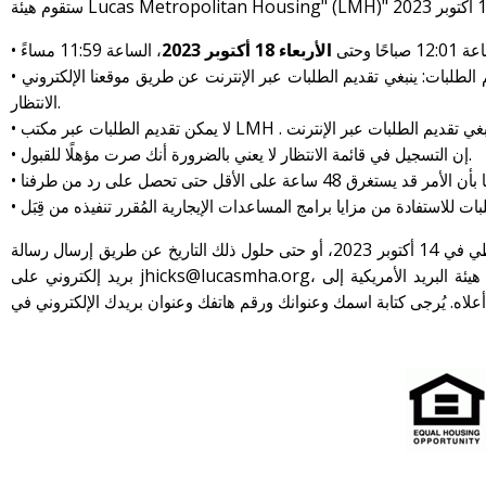
2023
الأربعاء 18 أكتوبر
، ا وحتى
الانتظار.
• إن التسجيل في قائمة الانتظار لا يعني بالضرورة أنك صرت مؤهلًا للقبول.
في حال كنت تسعى للحصول على تسهيلات معقولة بسبب معاناتك من إحدى الإعاقات أو المساعدة في اللغة لتقديم الطلب، فإنه يمكنك تقديم طلب خطي في 14 أكتوبر 2023، أو حتى حلول ذلك التاريخ عن طريق إرسال رسالة
بريد إلكتروني على
jhicks@lucasmha.org
، أو عن طريق هيئة البريد الأمريكية إلى : Lucas Metropolitan Housing, Public Housing pre-application, 424 Jackson St. Toledo, OH 43604 أو يمكنك
 أعلاه. يُرجى كتابة اسمك وعنوانك ورقم هاتفك وعنوان بريدك الإلكتروني في