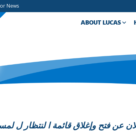
For News
ABOUT LUCAS
وإغلاق قائمة ا لنتظار ل لمساكن العامة 1 و 2 و 3 و 