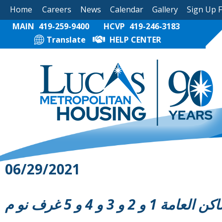
Home
Careers
News
Calendar
Gallery
Sign Up 
MAIN
419-259-9400
HCVP
419-246-3183
Translate
HELP CENTER
06/29/2021
4 و 5 غرف نو م