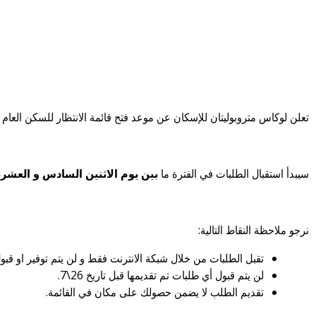
تعلن لوكاس متروبوليتان للإسكان عن موعد فتح قائمة الانتظار للسكن العا
سيبدأ استقبال الطلبات في الفترة ما
بين يوم الاثنين السادس و العشرين من يوليو في الساعة 12:01 صباحاً (27\7) و تنتهي يوم ال
نرجو ملاحظة النقاط التالية:
تقبل الطلبات من خلال شبكة الانترنت فقط و لن يتم توفير او قبول
لن يتم قبول أي طلبات تم تقديمها قبل تاريخ 26\7.
تقديم الطلب لا يضمن حصولك على مكان في القائمة.